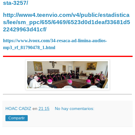
sta-3257/
http://www4.teenvio.com/v4/public/estadistica
s/lee/sm_ppc/655/6469/6523d0d1deaf33681d5
22429963d41cf/
https://www.ivoox.com/34-resaca-ad-limina-audios-
mp3_rf_81790478_1.html
HOAC CADIZ
en
21:15
No hay comentarios:
Compartir